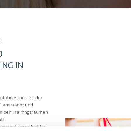
t
D
ING IN
itationssport ist der
.“ anerkannt und
 in den Trainingsräumen
tt.
onssport verordnet hat,