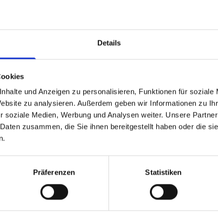
den Angeboten
wendig, Mitglied im
le zu sein.
port das Angebot der
Details
en haben wir ein
s Rehasportrezept
Cookies
s Angebot unserer
nhalte und Anzeigen zu personalisieren, Funktionen für soziale
Website zu analysieren. Außerdem geben wir Informationen zu I
urstermine erhalten
r soziale Medien, Werbung und Analysen weiter. Unsere Partner
Sportschule Mark
 Daten zusammen, die Sie ihnen bereitgestellt haben oder die s
und um die
n.
hnen gerne zur
Präferenzen
Statistiken