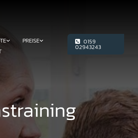
TE
PREISE
0159
02943243
T
straining