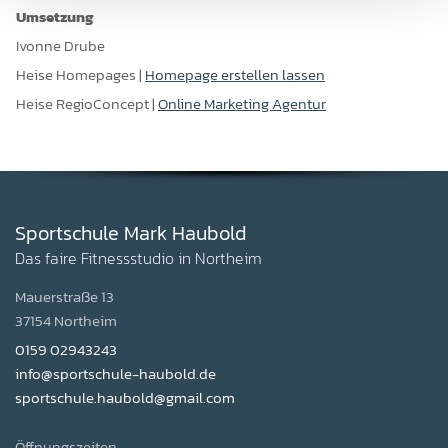
Umsetzung
Ivonne Drube
Heise Homepages |
Homepage erstellen lassen
Heise RegioConcept |
Online Marketing Agentur
Sportschule Mark Haubold
Das faire Fitnessstudio in Northeim
Mauerstraße 13
37154 Northeim
0159 02943243
info@sportschule-haubold.de
sportschule.haubold@gmail.com
Öffnungszeiten