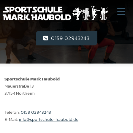
Zum Inhalt springen
Impressum
0159 02943243
Sportschule Mark Haubold
Mauerstraße 13
37154 Northeim
Telefon:
0159 02943243
E-Mail:
info@sportschule-haubold.de