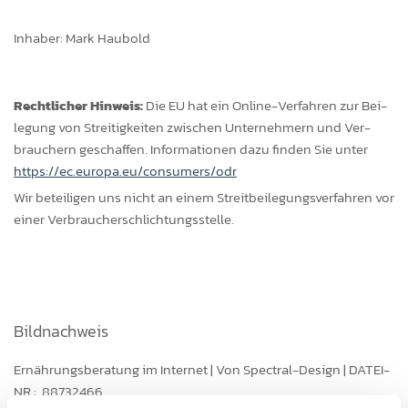
Inhaber: Mark Haubold
Recht­li­cher Hin­weis:
Die EU hat ein On­line-Ver­fah­ren zur Bei­
le­gung von Strei­tig­kei­ten zwi­schen Un­ter­neh­mern und Ver­
brau­chern ge­schaf­fen. In­for­ma­tio­nen dazu fin­den Sie unter
https://ec.europa.eu/consumers/odr
Wir be­tei­ligen uns nicht an einem Streit­bei­le­gungs­ver­fah­ren vor
einer Ver­brau­cher­schlich­tungs­stel­le.
Bildnachweis
Ernährungsberatung im Internet | Von Spectral-Design | DATEI-
NR.: 88732466